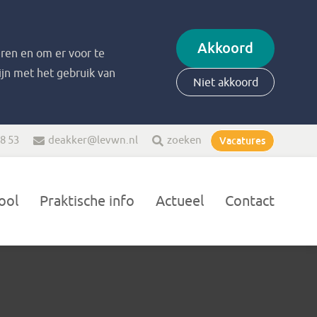
Akkoord
ren en om er voor te
zijn met het gebruik van
Niet akkoord
48 53
deakker@levwn.nl
zoeken
Vacatures
ool
Praktische info
Actueel
Contact