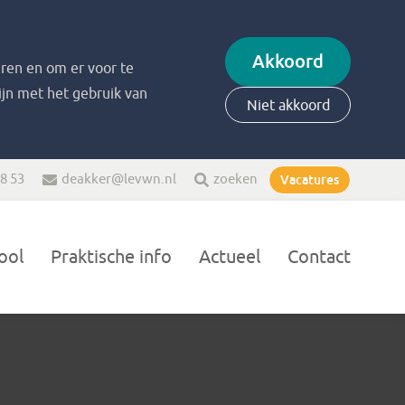
Akkoord
ren en om er voor te
zijn met het gebruik van
Niet akkoord
48 53
deakker@levwn.nl
zoeken
Vacatures
ool
Praktische info
Actueel
Contact