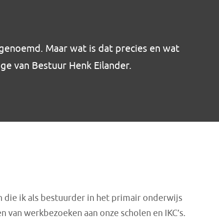
 genoemd. Maar wat is dat precies en wat
ege van Bestuur Henk Eilander.
 die ik als bestuurder in het primair onderwijs
gen van werkbezoeken aan onze scholen en IKC’s.